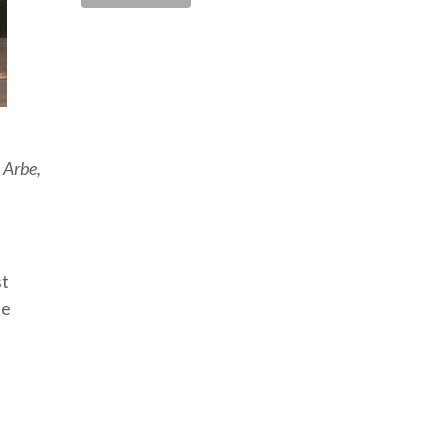
 Arbe,
st
ue