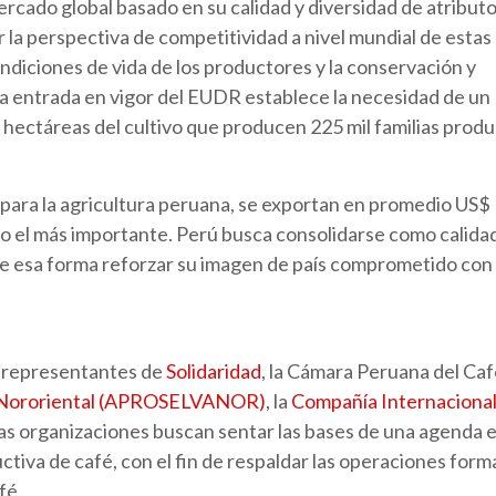
ercado global basado en su calidad y diversidad de atribut
 la perspectiva de competitividad a nivel mundial de estas
diciones de vida de los productores y la conservación y
 la entrada en vigor del EUDR establece la necesidad de un
 hectáreas del cultivo que producen 225 mil familias prod
s para la agricultura peruana, se exportan en promedio US$
o el más importante. Perú busca consolidarse como calidad
de esa forma reforzar su imagen de país comprometido con 
n representantes de
Solidaridad
, la Cámara Peruana del Caf
a Nororiental (APROSELVANOR)
, la
Compañía Internacional
tas organizaciones buscan sentar las bases de una agenda 
tiva de café, con el fin de respaldar las operaciones form
fé.