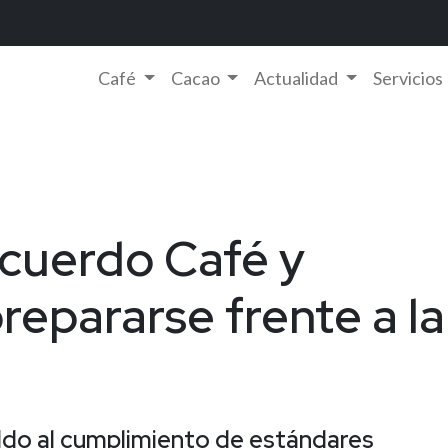
Café
Cacao
Actualidad
Servicios
a del Café y Cacao
Acuerdo Café y
epararse frente a la
ldo al cumplimiento de estándares