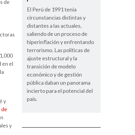
os de
El Perú de 1991 tenía
circunstancias distintas y
distantes a las actuales,
saliendo de un proceso de
uctoras
hiperinflación y enfrentando
terrorismo. Las políticas de
 1,000
ajuste estructural y la
 en el
transición de modelo
la
económico y de gestión
pública daban un panorama
incierto para el potencial del
país.
é y
 de
en
ales y