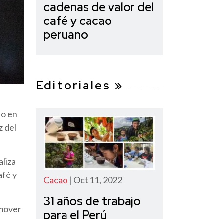
cadenas de valor del
café y cacao
peruano
Editoriales »
no en
z del
aliza
afé y
Cacao
| Oct 11, 2022
31 años de trabajo
omover
para el Perú