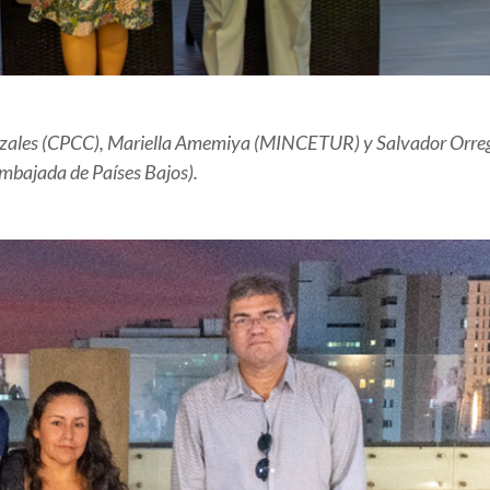
onzales (CPCC), Mariella Amemiya (MINCETUR) y Salvador Orre
mbajada de Países Bajos).